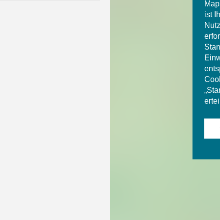
Maps
ist 
Nutz
erfo
Stan
Einw
ents
Cook
„Sta
ertei