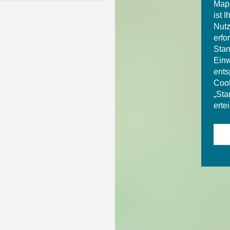
Maps
ist 
Nutz
erfo
Stan
Einw
ents
Cook
„Sta
ertei